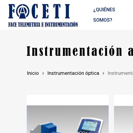
Skip
¿QUIÉNES
to
main
SOMOS?
content
Instrumentación a
Inicio
Instrumentación óptica
Instrumenta