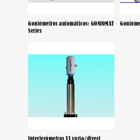
Goniómetros automáticos: GONIOMAT
Goniómet
Series
Interferómetros VI vario/direct