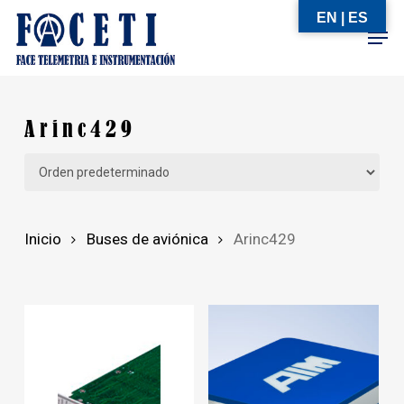
Skip
EN | ES
Men
to
Close
main
Menu
content
Arinc429
Inicio
Buses de aviónica
Arinc429