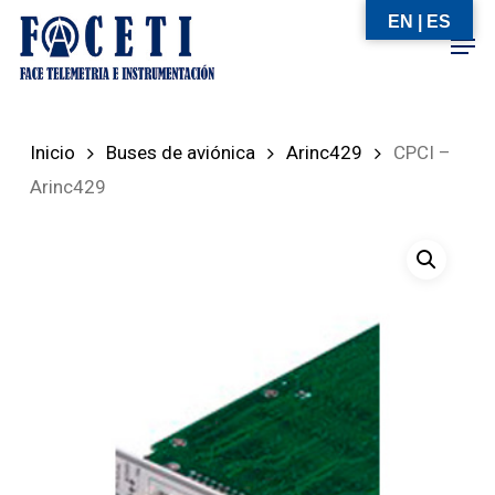
Skip
EN | ES
Men
to
Close
main
Menu
content
Inicio
Buses de aviónica
Arinc429
CPCI –
Arinc429