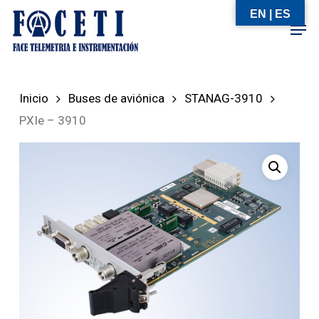
Skip
EN | ES
Men
to
Close
main
Menu
content
Inicio
Buses de aviónica
STANAG-3910
PXIe – 3910